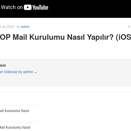
7 at 13:54 · by
admin
0
OP Mail Kurulumu Nasıl Yapılır? (iO
min
er Videolar by admin →
il Kurulumu Nasıl
ail Kurulumu Nasıl