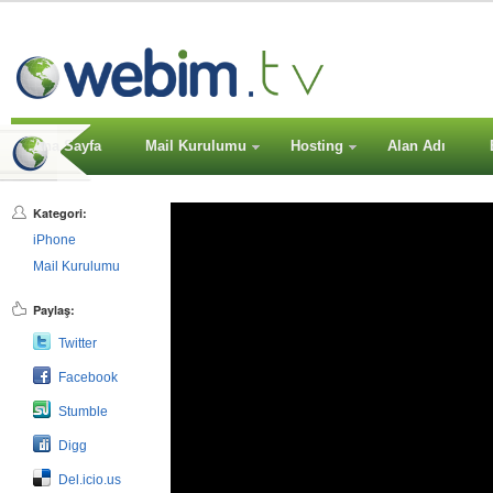
Ana Sayfa
Mail Kurulumu
Hosting
Alan Adı
Kategori:
iPhone
Mail Kurulumu
Paylaş:
Twitter
Facebook
Stumble
Digg
Del.icio.us